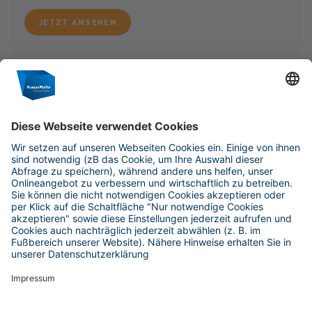
JETZT ANSEHEN
© 2026 KraussMaffei
Imprint
Data protection
Press